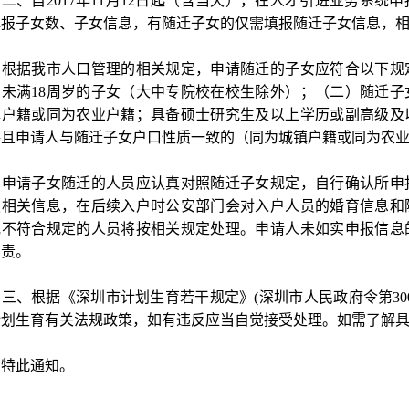
、自2017年11月12日起（含当天），在人才引进业务系统
填报子女数、子女信息，有随迁子女的仅需填报随迁子女信息，
据我市人口管理的相关规定，申请随迁的子女应符合以下规定
的未满18周岁的子女（大中专院校在校生除外）；（二）随迁
镇户籍或同为农业户籍；具备硕士研究生及以上学历或副高级及
格且申请人与随迁子女户口性质一致的（同为城镇户籍或同为农
请子女随迁的人员应认真对照随迁子女规定，自行确认所申报
报相关信息，在后续入户时公安部门会对入户人员的婚育信息和
或不符合规定的人员将按相关规定处理。申请人未如实申报信息
负责。
、根据《深圳市计划生育若干规定》(深圳市人民政府令第30
计划生育有关法规政策，如有违反应当自觉接受处理。如需了解
此通知。