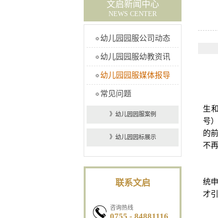
文启新闻中心
NEWS CENTER
幼儿园园服公司动态
幼儿园园服幼教资讯
幼儿园园服媒体报导
常见问题
根
生和
》幼儿园园服案例
号）
的
》幼儿园园标展示
不
一
统
联系文启
才
咨询热线
0755 - 84881116