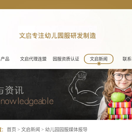
启产品
文启代理连盟
园服资质认证
文启新闻
联系
首页
>
文启新闻
>
幼儿园园服媒体报导
置：