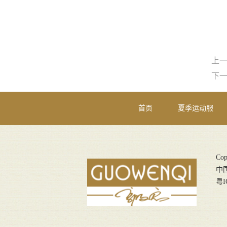
上
下
首页
夏季运动服
Co
中
粤I