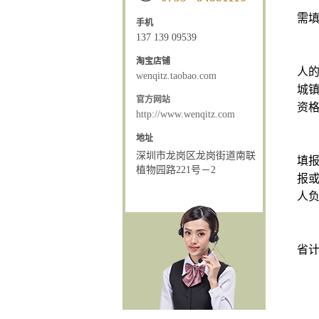
二
需
手机
137 139 09539
根
淘宝店铺
人
wenqitz.taobao.com
城
官方网站
资
http://www.wenqitz.com
地址
申
深圳市龙岗区龙岗街道南联
填
植物园路221号－2
报
人
三
省
特