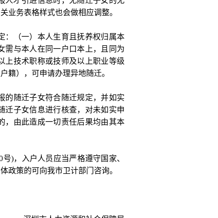
申报人才引进信息时，无随迁子女的无
相关业务表格样式也会做相应调整。
：（一）本人生育且抚养权归属本
子女需与本人在同一户口本上，且同为
以上技术职称或技师及以上职业等级
业户籍），可申请办理异地随迁。
的随迁子女符合随迁规定，并如实
随迁子女信息进行核查，对未如实申
的，由此造成一切责任后果均由其本
0号)，入户人员应当严格遵守国家、
具体政策的可向我市卫计部门咨询。